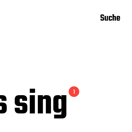
Suche
s sing
1